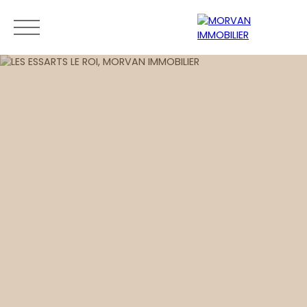
Menu
Estimation
0189279400