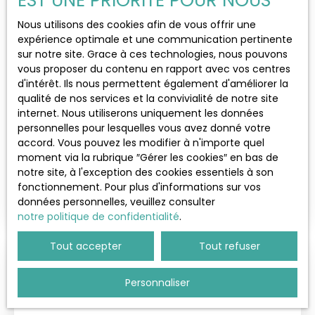
EST UNE PRIORITÉ POUR NOUS
Localisation
Nous utilisons des cookies afin de vous offrir une
expérience optimale et une communication pertinente
sur notre site. Grace à ces technologies, nous pouvons
Budget max (€)
vous proposer du contenu en rapport avec vos centres
d'intérêt. Ils nous permettent également d'améliorer la
qualité de nos services et la convivialité de notre site
Surface min (m²)
Loué
internet. Nous utiliserons uniquement les données
personnelles pour lesquelles vous avez donné votre
accord. Vous pouvez les modifier à n'importe quel
Rechercher
moment via la rubrique ″Gérer les cookies″ en bas de
Magnifique appartement meublé 2 pièces
notre site, à l'exception des cookies essentiels à son
cave parking
2
pièces
47
m²
fonctionnement. Pour plus d'informations sur vos
données personnelles, veuillez consulter
Saint-Rémy-lès-Chevreuse 78470
notre politique de confidentialité
.
Tout accepter
Tout refuser
Loué
Personnaliser