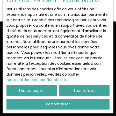
EST UNE PRIORITÉ POUR NOUS
Vous n'avez actuellement aucun favori
Nous utilisons des cookies afin de vous offrir une
Budget max (€)
expérience optimale et une communication pertinente
sur notre site. Grace à ces technologies, nous pouvons
vous proposer du contenu en rapport avec vos centres
Surface min (m²)
d'intérêt. Ils nous permettent également d'améliorer la
Ne manquez plus aucun bien
qualité de nos services et la convivialité de notre site
correspondant à votre recherche !
internet. Nous utiliserons uniquement les données
Rechercher
personnelles pour lesquelles vous avez donné votre
accord. Vous pouvez les modifier à n'importe quel
Prénom
Nom
moment via la rubrique ″Gérer les cookies″ en bas de
notre site, à l'exception des cookies essentiels à son
fonctionnement. Pour plus d'informations sur vos
Email
données personnelles, veuillez consulter
Type d'offre
notre politique de confidentialité
.
Vente
Tout accepter
Tout refuser
Type de bien
Personnaliser
Localisation