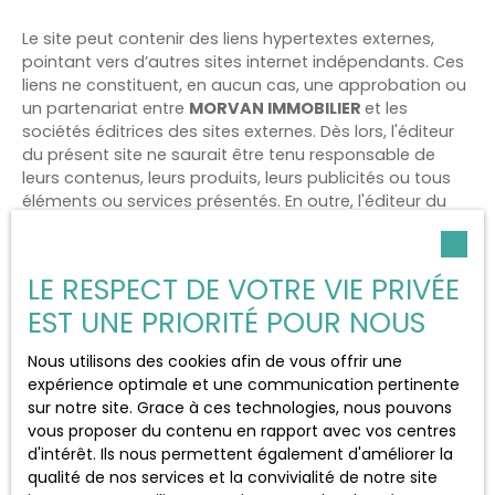
Le site peut contenir des liens hypertextes externes,
pointant vers d’autres sites internet indépendants. Ces
liens ne constituent, en aucun cas, une approbation ou
un partenariat entre
MORVAN IMMOBILIER
et les
sociétés éditrices des sites externes. Dès lors, l'éditeur
du présent site ne saurait être tenu responsable de
leurs contenus, leurs produits, leurs publicités ou tous
éléments ou services présentés. En outre, l'éditeur du
présent site ne garantit pas la qualité permanente et
continue du contenu de ces sites.
LE RESPECT DE VOTRE VIE PRIVÉE
Force majeure
EST UNE PRIORITÉ POUR NOUS
La responsabilité de l'éditeur du site ne pourra être
Nous utilisons des cookies afin de vous offrir une
engagée en cas de force majeure ou de faits
expérience optimale et une communication pertinente
indépendants de sa volonté.
sur notre site. Grace à ces technologies, nous pouvons
vous proposer du contenu en rapport avec vos centres
Modifications des mentions
d'intérêt. Ils nous permettent également d'améliorer la
qualité de nos services et la convivialité de notre site
légales