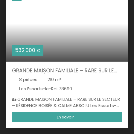
532 000
€
GRANDE MAISON FAMILIALE – RARE SUR LE
SECTEUR – RÉSIDENCE BOISÉE & CALME
8
pièces
210
m²
ABSOLU 210 M² HABITABLES – 1082 M² DE
TERRAIN
Les Essarts-le-Roi 78690
🏡 GRANDE MAISON FAMILIALE – RARE SUR LE SECTEUR
– RÉSIDENCE BOISÉE & CALME ABSOLU Les Essarts-
le-Roi (78690) – 210 m² habitables – 1082 m² de
En savoir +
terrain MORVAN Immobilier vous présente une
opportunité rare : une vaste maison familiale de
210 m² (loi Carrez) / 263 m² au sol, nichée au cœur