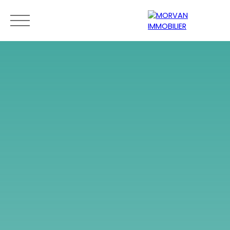
Menu
Estimation
0189279400