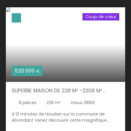
Coup de cœur
520 000
€
SUPERBE MAISON DE 228 M² -2208 M²
TERRAIN- 5 CHAMBRES - GARAGE
8
pièces
228
m²
Dreux 28100
À 12 minutes de Houdan sur la commune de
Abondant Venez découvrir cette magnifique
maison individuelle construite en 2019 de 228 m²