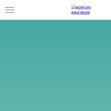
Menu
Estimation
0189279400