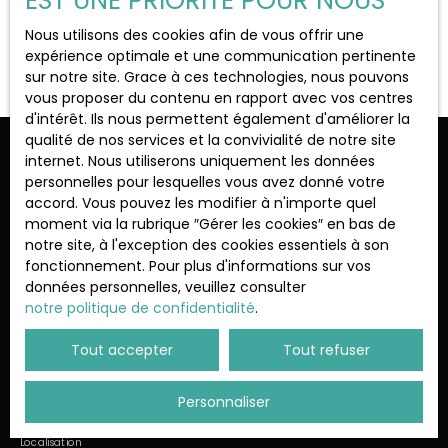
EST UNE PRIORITÉ POUR NOUS
Localisation
La Garenne-Colombes (92250)
Nous utilisons des cookies afin de vous offrir une
Aucun résultat
expérience optimale et une communication pertinente
sur notre site. Grace à ces technologies, nous pouvons
Loyer max (€/mois)
vous proposer du contenu en rapport avec vos centres
d'intérêt. Ils nous permettent également d'améliorer la
qualité de nos services et la convivialité de notre site
Surface min (m²)
Ne manquez plus aucun bien
internet. Nous utiliserons uniquement les données
personnelles pour lesquelles vous avez donné votre
correspondant à votre recherche !
accord. Vous pouvez les modifier à n'importe quel
Rechercher
moment via la rubrique ″Gérer les cookies″ en bas de
notre site, à l'exception des cookies essentiels à son
Prénom
Nom
fonctionnement. Pour plus d'informations sur vos
données personnelles, veuillez consulter
Email
notre politique de confidentialité
.
Type d'offre
Tout accepter
Tout refuser
Location
Type de bien
Personnaliser
Appartement
Localisation