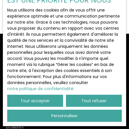
EST UNE PRIORITÉ POUR NOUS
Localisation
Le Perray-en-Yvelines (78610)
Nous utilisons des cookies afin de vous offrir une
Aucun résultat
expérience optimale et une communication pertinente
sur notre site. Grace à ces technologies, nous pouvons
Loyer max (€/mois)
vous proposer du contenu en rapport avec vos centres
d'intérêt. Ils nous permettent également d'améliorer la
qualité de nos services et la convivialité de notre site
Surface min (m²)
Ne manquez plus aucun bien
internet. Nous utiliserons uniquement les données
personnelles pour lesquelles vous avez donné votre
correspondant à votre recherche !
accord. Vous pouvez les modifier à n'importe quel
Rechercher
moment via la rubrique ″Gérer les cookies″ en bas de
notre site, à l'exception des cookies essentiels à son
Prénom
Nom
fonctionnement. Pour plus d'informations sur vos
données personnelles, veuillez consulter
Email
notre politique de confidentialité
.
Type d'offre
Tout accepter
Tout refuser
Location
Type de bien
Personnaliser
Appartement
Localisation