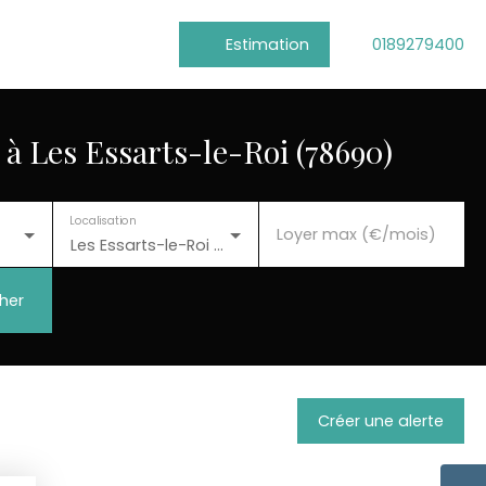
Estimation
0189279400
à Les Essarts-le-Roi (78690)
Localisation
Loyer max (€/mois)
Les Essarts-le-Roi (78690)
her
Créer une alerte