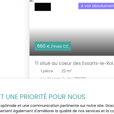
A voir absolumen
660
€ /mois CC
T1 situé au coeur des Essarts-le-Roi
avec une terrase
1
pièce
22
m²
Les Essarts-le-Roi 78690
VENEZ découvrir de magnifique studio de 2
m² Idéalement situé à proximité immédiat
EST UNE PRIORITÉ POUR NOUS
du centre-ville des Essarts-le-Roi, ce studi
de 22 m² représente une opportunité rare
ce optimale et une communication pertinente sur notre site. Gr
sur le secteur. Son emplacement privilégié
ettent également d'améliorer la qualité de nos services et la con