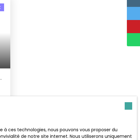
t
2
e
o
ace à ces technologies, nous pouvons vous proposer du
vivialité de notre site internet. Nous utiliserons uniquement