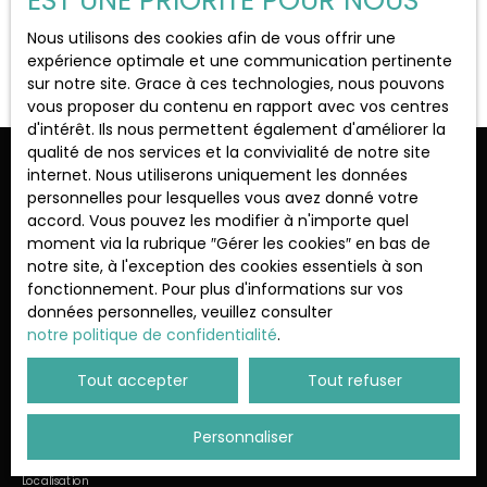
EST UNE PRIORITÉ POUR NOUS
Localisation
Plaisir (78370)
Nous utilisons des cookies afin de vous offrir une
Aucun résultat
expérience optimale et une communication pertinente
sur notre site. Grace à ces technologies, nous pouvons
Loyer max (€/mois)
vous proposer du contenu en rapport avec vos centres
d'intérêt. Ils nous permettent également d'améliorer la
qualité de nos services et la convivialité de notre site
Surface min (m²)
Ne manquez plus aucun bien
internet. Nous utiliserons uniquement les données
personnelles pour lesquelles vous avez donné votre
correspondant à votre recherche !
accord. Vous pouvez les modifier à n'importe quel
Rechercher
moment via la rubrique ″Gérer les cookies″ en bas de
notre site, à l'exception des cookies essentiels à son
Prénom
Nom
fonctionnement. Pour plus d'informations sur vos
données personnelles, veuillez consulter
Email
notre politique de confidentialité
.
Type d'offre
Tout accepter
Tout refuser
Location
Type de bien
Personnaliser
Appartement
Localisation