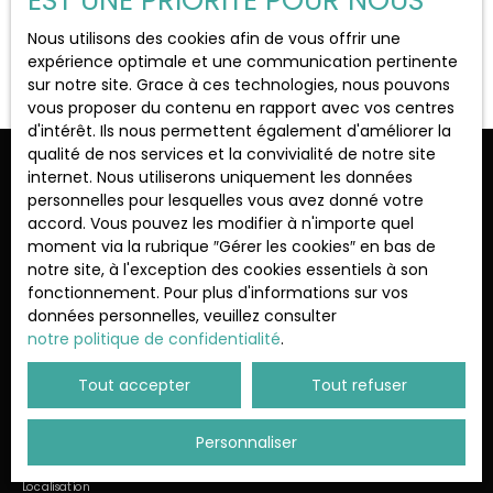
EST UNE PRIORITÉ POUR NOUS
Localisation
Trappes (78190)
Nous utilisons des cookies afin de vous offrir une
Aucun résultat
expérience optimale et une communication pertinente
sur notre site. Grace à ces technologies, nous pouvons
Loyer max (€/mois)
vous proposer du contenu en rapport avec vos centres
d'intérêt. Ils nous permettent également d'améliorer la
qualité de nos services et la convivialité de notre site
Surface min (m²)
Ne manquez plus aucun bien
internet. Nous utiliserons uniquement les données
personnelles pour lesquelles vous avez donné votre
correspondant à votre recherche !
accord. Vous pouvez les modifier à n'importe quel
Rechercher
moment via la rubrique ″Gérer les cookies″ en bas de
notre site, à l'exception des cookies essentiels à son
Prénom
Nom
fonctionnement. Pour plus d'informations sur vos
données personnelles, veuillez consulter
Email
notre politique de confidentialité
.
Type d'offre
Tout accepter
Tout refuser
Location
Type de bien
Personnaliser
Appartement
Localisation