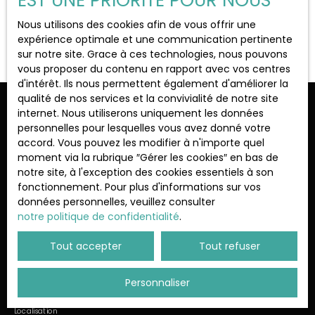
EST UNE PRIORITÉ POUR NOUS
Localisation
Rambouillet (78120)
Nous utilisons des cookies afin de vous offrir une
Aucun résultat
expérience optimale et une communication pertinente
sur notre site. Grace à ces technologies, nous pouvons
Loyer max (€/mois)
vous proposer du contenu en rapport avec vos centres
d'intérêt. Ils nous permettent également d'améliorer la
qualité de nos services et la convivialité de notre site
Surface min (m²)
Ne manquez plus aucun bien
internet. Nous utiliserons uniquement les données
personnelles pour lesquelles vous avez donné votre
correspondant à votre recherche !
accord. Vous pouvez les modifier à n'importe quel
Rechercher
moment via la rubrique ″Gérer les cookies″ en bas de
notre site, à l'exception des cookies essentiels à son
Prénom
Nom
fonctionnement. Pour plus d'informations sur vos
données personnelles, veuillez consulter
Email
notre politique de confidentialité
.
Type d'offre
Tout accepter
Tout refuser
Location
Type de bien
Personnaliser
Immeuble
Localisation