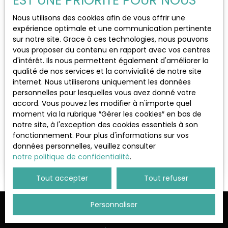
EST UNE PRIORITÉ POUR NOUS
Localisation
Gazeran (78125)
Nous utilisons des cookies afin de vous offrir une
expérience optimale et une communication pertinente
sur notre site. Grace à ces technologies, nous pouvons
Loyer max (€/mois)
vous proposer du contenu en rapport avec vos centres
d'intérêt. Ils nous permettent également d'améliorer la
qualité de nos services et la convivialité de notre site
Surface min (m²)
1 500
internet. Nous utiliserons uniquement les données
€ /mois HT HC
personnelles pour lesquelles vous avez donné votre
accord. Vous pouvez les modifier à n'importe quel
Rechercher
moment via la rubrique ″Gérer les cookies″ en bas de
Bureaux neuf à louer immédiatement
notre site, à l'exception des cookies essentiels à son
disponible 4 parking
1
pièce
150
m²
Gazeran 78125
fonctionnement. Pour plus d'informations sur vos
données personnelles, veuillez consulter
MORVAN IMMOBILIER propose en LOCATION une
notre politique de confidentialité
.
superficie de bureau neuf représentant 150 m²
avec sa TERRASSE de 25 m² au sein de la nouvelle
Tout accepter
Tout refuser
Z. A Bel Air à Gazeran. Les bureaux offrent des
prestations de qualité, le sol en lino et les
panneaux photovoltaïques. Possibilité d'installer
Personnaliser
Ne manquez plus aucun bien
un système de pompe à chaleur individuelLe site
est clos et sécurisé par un portail électrique et