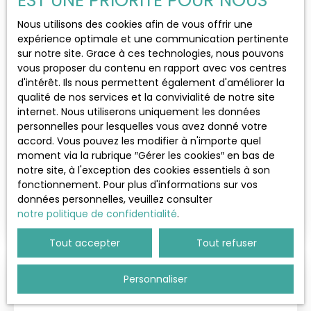
EST UNE PRIORITÉ POUR NOUS
Nous utilisons des cookies afin de vous offrir une
Budget max (€)
expérience optimale et une communication pertinente
sur notre site. Grace à ces technologies, nous pouvons
vous proposer du contenu en rapport avec vos centres
Surface min (m²)
d'intérêt. Ils nous permettent également d'améliorer la
244 000
€
qualité de nos services et la convivialité de notre site
internet. Nous utiliserons uniquement les données
Rechercher
personnelles pour lesquelles vous avez donné votre
Appartement 3 chambres cave et parking
accord. Vous pouvez les modifier à n'importe quel
en centre-ville
moment via la rubrique ″Gérer les cookies″ en bas de
4
pièces
80.25
m²
notre site, à l'exception des cookies essentiels à son
Les Essarts-le-Roi 78690
fonctionnement. Pour plus d'informations sur vos
données personnelles, veuillez consulter
EXCLUSIVITÉ MORVAN IMMOBILIER Idéalement situé
notre politique de confidentialité
.
au sein d'une résidence calme, arborée et bien
entretenue, à proximité de la gare, des
Tout accepter
Tout refuser
commerces et des écoles, venez découvrir ce bel
appartement T4 de 80,25m², situé en rez-de-
chaussée. Il se compose d'une agréable pièce de
Personnaliser
Coup de cœur
vie lumineuse, d'une cuisine équipée et aménagée
RECENTE, de TROIS CHAMBRES dont une suite