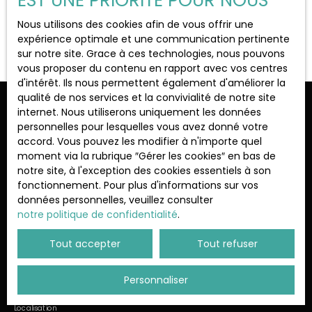
EST UNE PRIORITÉ POUR NOUS
Localisation
Bois-d'Arcy (78390)
Nous utilisons des cookies afin de vous offrir une
Aucun résultat
expérience optimale et une communication pertinente
sur notre site. Grace à ces technologies, nous pouvons
Budget max (€)
vous proposer du contenu en rapport avec vos centres
d'intérêt. Ils nous permettent également d'améliorer la
qualité de nos services et la convivialité de notre site
Surface min (m²)
Ne manquez plus aucun bien
internet. Nous utiliserons uniquement les données
personnelles pour lesquelles vous avez donné votre
correspondant à votre recherche !
accord. Vous pouvez les modifier à n'importe quel
Rechercher
moment via la rubrique ″Gérer les cookies″ en bas de
notre site, à l'exception des cookies essentiels à son
Prénom
Nom
fonctionnement. Pour plus d'informations sur vos
données personnelles, veuillez consulter
Email
notre politique de confidentialité
.
Type d'offre
Tout accepter
Tout refuser
Vente
Type de bien
Personnaliser
Appartement
Localisation