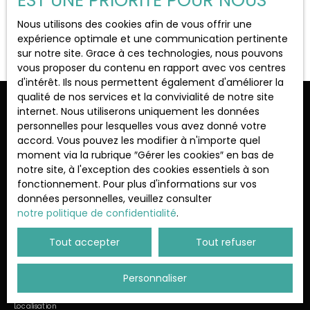
EST UNE PRIORITÉ POUR NOUS
Localisation
Le Chesnay-Rocquencourt (78150)
Nous utilisons des cookies afin de vous offrir une
Aucun résultat
expérience optimale et une communication pertinente
sur notre site. Grace à ces technologies, nous pouvons
Budget max (€)
vous proposer du contenu en rapport avec vos centres
d'intérêt. Ils nous permettent également d'améliorer la
qualité de nos services et la convivialité de notre site
Surface min (m²)
Ne manquez plus aucun bien
internet. Nous utiliserons uniquement les données
personnelles pour lesquelles vous avez donné votre
correspondant à votre recherche !
accord. Vous pouvez les modifier à n'importe quel
Rechercher
moment via la rubrique ″Gérer les cookies″ en bas de
notre site, à l'exception des cookies essentiels à son
Prénom
Nom
fonctionnement. Pour plus d'informations sur vos
données personnelles, veuillez consulter
Email
notre politique de confidentialité
.
Type d'offre
Tout accepter
Tout refuser
Vente
Type de bien
Personnaliser
Appartement
Localisation