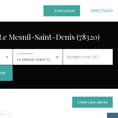
Estimation
0189279400
Le Mesnil-Saint-Denis (78320)
Localisation
Budget max (€)
Le Mesnil-Saint-Denis (78320)
her
Créer une alerte