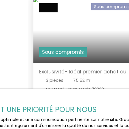
Sous compromi
Sous compromis
Exclusivité- Idéal premier achat ou
investisseur
3
pièces
75.52
m²
Le Mesnil-Saint-Denis 78320
Exclusivité MORVAN Immobilier Idéal
investisseur ou première acquisition Au
EST UNE PRIORITÉ POUR NOUS
cœur de la commune du Mesnil Saint Denis
ce charmant 3 pièces de 76m² a de
ce optimale et une communication pertinente sur notre site. Gr
nombreux atouts pour vous répondre à vo
ettent également d'améliorer la qualité de nos services et la con