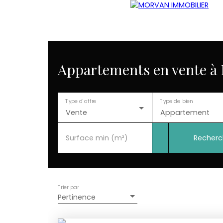
Appartements en vente à 
Type d'offre
Type de bien
Vente
Appartement
Recherc
Surface min (m²)
Trier par
Pertinence