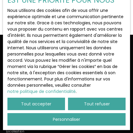
EST UNE PRIORITÉ POUR NOUS
Localisation
Gargenville (78440)
Nous utilisons des cookies afin de vous offrir une
Aucun résultat
expérience optimale et une communication pertinente
sur notre site. Grace à ces technologies, nous pouvons
Budget max (€)
vous proposer du contenu en rapport avec vos centres
d'intérêt. Ils nous permettent également d'améliorer la
qualité de nos services et la convivialité de notre site
Surface min (m²)
Ne manquez plus aucun bien
internet. Nous utiliserons uniquement les données
personnelles pour lesquelles vous avez donné votre
correspondant à votre recherche !
accord. Vous pouvez les modifier à n'importe quel
Rechercher
moment via la rubrique ″Gérer les cookies″ en bas de
notre site, à l'exception des cookies essentiels à son
Prénom
Nom
fonctionnement. Pour plus d'informations sur vos
données personnelles, veuillez consulter
Email
notre politique de confidentialité
.
Type d'offre
Tout accepter
Tout refuser
Vente
Type de bien
Personnaliser
Immobilier Pro
Localisation