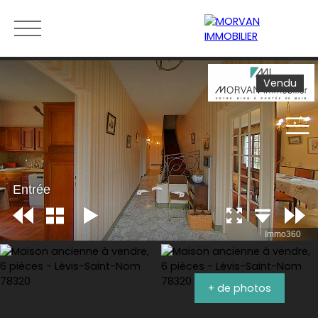
Vendu
Menu
Estimation
0189279400
+ de photos