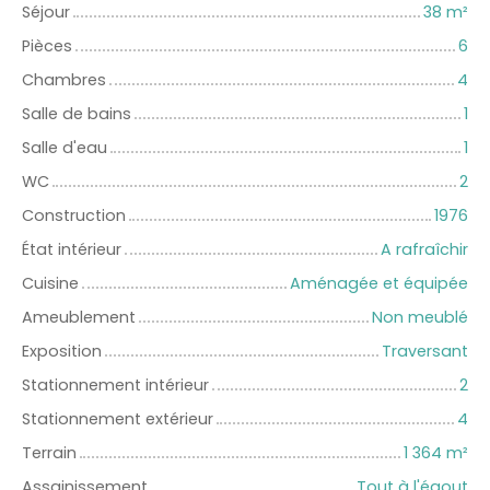
Séjour
38
m²
Pièces
6
Chambres
4
Salle de bains
1
Salle d'eau
1
WC
2
Construction
1976
État intérieur
A rafraîchir
Cuisine
Aménagée et équipée
Ameublement
Non meublé
Exposition
Traversant
Stationnement intérieur
2
Stationnement extérieur
4
Terrain
1 364
m²
Assainissement
Tout à l'égout