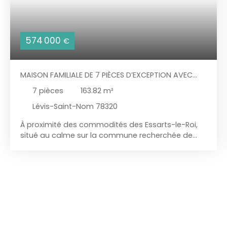
574 000
€
MAISON FAMILIALE DE 7 PIÈCES D’EXCEPTION AVEC
VOLUMES GÉNÉREUX ET ESPACE BIEN-ÊTRE
7
pièces
163.82
m²
Lévis-Saint-Nom 78320
À proximité des commodités des Essarts-le-Roi,
situé au calme sur la commune recherchée de
Lévis-Saint-Nom, découvrez cette belle maison
familiale construite en 1996, offrant environ 164 m²
habitables (182 m² utiles), implantée sur un terrain
clos et arboré de 1 549 m². Dès l’entrée, les
volumes impressionnent et la luminosité s’impose
naturellement. Le cœur de la maison se compose
d’un séjour cathédrale de 38 m², sublimé par une
cheminée à insert, créant une atmosphère