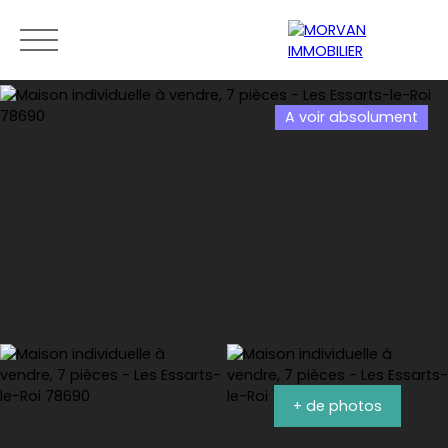
A voir absolument
Menu
Estimation
0189279400
+ de photos