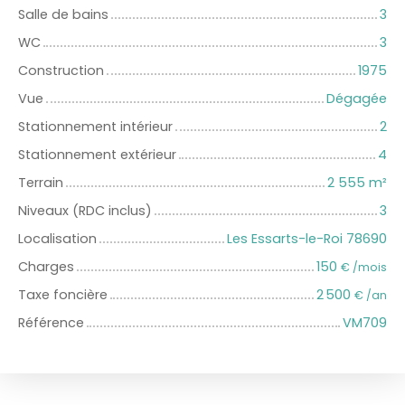
Salle de bains
3
WC
3
Construction
1975
Vue
Dégagée
Stationnement intérieur
2
Stationnement extérieur
4
Terrain
2 555
m²
Niveaux (RDC inclus)
3
Localisation
Les Essarts-le-Roi 78690
Charges
150
€ /mois
Taxe foncière
2 500
€ /an
Référence
VM709