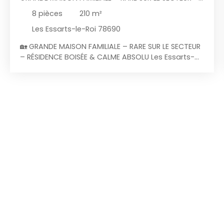
RÉSIDENCE BOISÉE & CALME ABSOLU 210 M²
8
pièces
210
m²
HABITABLES – 1082 M² DE TERRAIN
Les Essarts-le-Roi 78690
🏡 GRANDE MAISON FAMILIALE – RARE SUR LE SECTEUR
– RÉSIDENCE BOISÉE & CALME ABSOLU Les Essarts-
le-Roi (78690) – 210 m² habitables – 1082 m² de
terrain MORVAN Immobilier vous présente une
opportunité rare : une vaste maison familiale de
210 m² (loi Carrez) / 263 m² au sol, nichée au cœur
d’une résidence recherchée, boisée et
parfaitement au calme. Un cadre de vie privilégié,
idéal pour les familles en quête d’espace, de
nature et de sérénité. ✨ Les atouts qui font la
différence Un terrain exceptionnel de 1082 m²,
arboré, sans vis-à-visVolumes rares : pièce de vie
55 m², 5 chambres, 3 salles de bainSuite
parentale au rez-de-chausséeSous-sol total avec
double garageRésidence prisée, environnement
familial et sécuriséPotentiel de personnalisation :
quelques rafraîchissements pour en faire votre