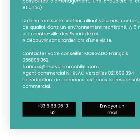
possibilités d’aménagement. Une chaudière à 
Atlantic)
Un bien rare sur le secteur, alliant volumes, confort
de qualité dans un environnement recherché. À 5 m
et le centre-ville des Essarts le roi.
À découvrir sans tarder lors d'une visite.
Contactez votre conseillier MORGADO François
0668061362
francois@morvanimmobilier.com
Agent commercial N° RSAC Versailles 821 699 394
La rédaction de l'annonce est sous la responsabil
commercial.
+33 6 68 06 13
Envoyer un
62
mail