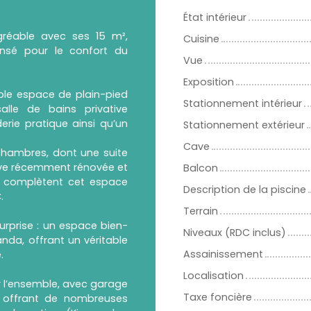
État intérieur
agréable avec ses 15 m²,
Cuisine
ensé pour le confort du
Vue
Exposition
ble espace de plain-pied
Stationnement intérieur
lle de bains privative
rie pratique ainsi qu’un
Stationnement extérieur
Cave
chambres, dont une suite
tive récemment rénovée et
Balcon
s complètent cet espace
Description de la piscine
.
Terrain
urprise : un espace bien-
Niveaux (RDC inclus)
nda, offrant un véritable
Assainissement
.
Localisation
r l’ensemble, avec garage
Taxe foncière
n, offrant de nombreuses