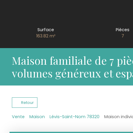
Surface
Pièces
163.82
m²
7
Maison familiale de 7 pi
volumes généreux et esp
Retour
Vente
Maison
Lévis-Saint-Nom 78320
Maison indivi