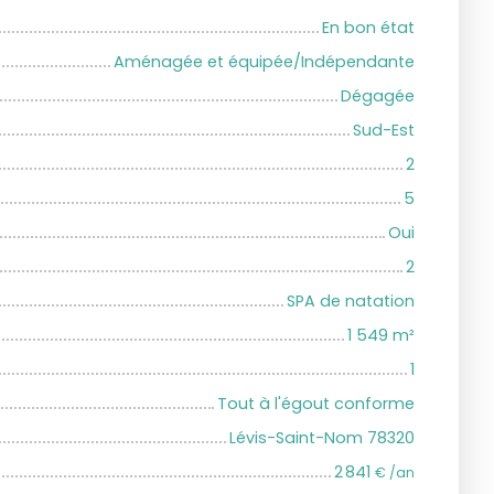
En bon état
Aménagée et équipée/Indépendante
Dégagée
Sud-Est
2
5
Oui
2
SPA de natation
1 549
m²
1
Tout à l'égout conforme
Lévis-Saint-Nom 78320
2 841
€ /an