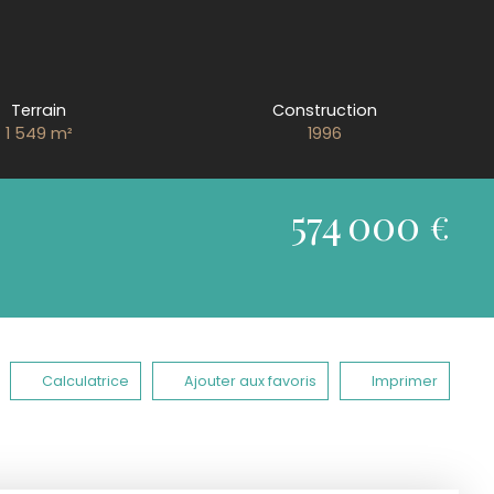
Terrain
Construction
1 549
m²
1996
574 000
€
Calculatrice
Ajouter aux favoris
Imprimer