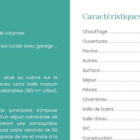
Caractéristique
Chauffage
ds volumes
Ouvertures
sous-sol totale avec garage deux places
Piscine
Autres
Surface
, situé au calme sur la
Séjour
vrez cette belle maison
Pièces
habitables (182 m² utiles),
Chambres
Salle de bains
la luminosité s’impose
’un séjour cathédrale de
Salle d'eau
créant une atmosphère
WC
 une vaste véranda de 50
ace de vie et invite à la
Construction