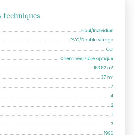
s techniques
Fioul/Individuel
PVC/Double vitrage
Oui
Cheminée, Fibre optique
163.82
m²
37
m²
7
4
2
1
3
1996