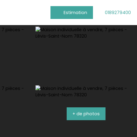
Estimation
0189279400
+ de photos