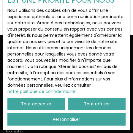
EST UNE PRIORITÉ POUR NOUS
Localisation
Gallardon (28320)
Nous utilisons des cookies afin de vous offrir une
Aucun résultat
expérience optimale et une communication pertinente
sur notre site. Grace à ces technologies, nous pouvons
Budget max (€)
vous proposer du contenu en rapport avec vos centres
d'intérêt. Ils nous permettent également d'améliorer la
qualité de nos services et la convivialité de notre site
Surface min (m²)
Ne manquez plus aucun bien
internet. Nous utiliserons uniquement les données
personnelles pour lesquelles vous avez donné votre
correspondant à votre recherche !
accord. Vous pouvez les modifier à n'importe quel
Rechercher
moment via la rubrique ″Gérer les cookies″ en bas de
notre site, à l'exception des cookies essentiels à son
Prénom
Nom
fonctionnement. Pour plus d'informations sur vos
données personnelles, veuillez consulter
Email
notre politique de confidentialité
.
Type d'offre
Tout accepter
Tout refuser
Vente
Type de bien
Personnaliser
Maison
Localisation