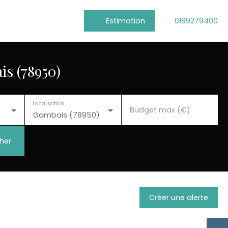
Estimation
0189279400
s (78950)
Localisation
Budget max (€)
Gambais (78950)
her
Créer une alerte