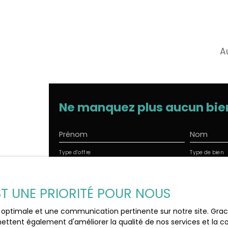
A
Ne manquez plus aucun bie
Prénom
Nom
Type d'offre
Type de bien
Vente
Maison
Budget max (€)
Surface m
EST UNE PRIORITÉ POUR NOUS
J'accepte le traitement de mes donnée
ce optimale et une communication pertinente sur notre site. Gr
souhaitez pas faire l'objet de prospect
ettent également d'améliorer la qualité de nos services et la con