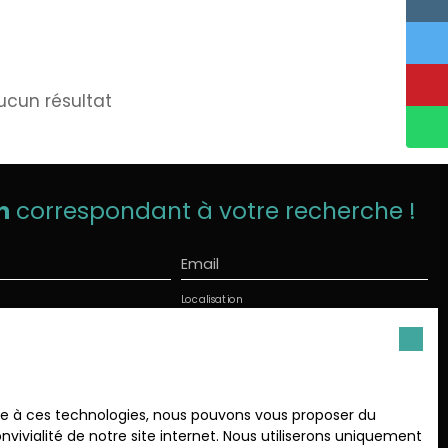
ucun résultat
n
correspondant à votre recherche !
Email
Localisation
Gambais (78950)
in (m²)
Pièces min
s personnelles conformément au RGPD. Si vous ne
ace à ces technologies, nous pouvons vous proposer du
ion commerciale par voie téléphonique, vous pouvez vous
vivialité de notre site internet. Nous utiliserons uniquement