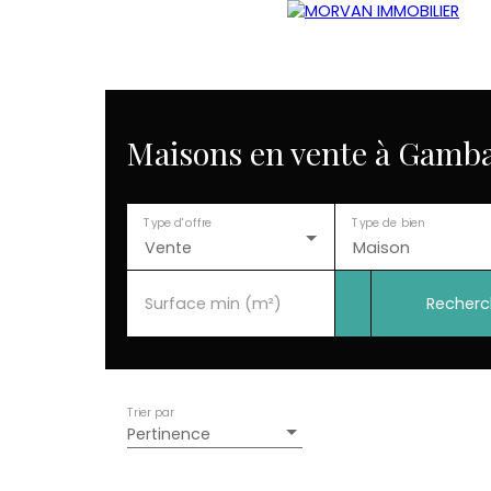
Maisons en vente à Gambai
Type d'offre
Type de bien
Vente
Maison
Recherc
Surface min (m²)
Trier par
Pertinence