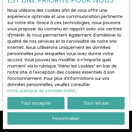
EST UNE PRIORITÉ POUR NOUS
Localisation
Grosrouvre (78490)
Nous utilisons des cookies afin de vous offrir une
expérience optimale et une communication pertinente
sur notre site. Grace à ces technologies, nous pouvons
Budget max (€)
vous proposer du contenu en rapport avec vos centres
d'intérêt. Ils nous permettent également d'améliorer la
qualité de nos services et la convivialité de notre site
Surface min (m²)
698 000
internet. Nous utiliserons uniquement les données
€
personnelles pour lesquelles vous avez donné votre
accord. Vous pouvez les modifier à n'importe quel
Rechercher
moment via la rubrique ″Gérer les cookies″ en bas de
MAGNIFIQUE MAISON rénovée - piscine à
notre site, à l'exception des cookies essentiels à son
débordement - garage - jardin
6
pièces
168
m²
Grosrouvre 78490
fonctionnement. Pour plus d'informations sur vos
données personnelles, veuillez consulter
MAISON 6 PIÈCES AVEC JARDIN - INTÉRIEUR EN
notre politique de confidentialité
.
EXCELLENT ÉTATÀ vendre : venez découvrir à
Grosrouvre (78490) cette maison de 6 pièces de
Tout accepter
Tout refuser
168 m² et de 1 500 m² de terrain. Il s'agit d'une
maison de haut standing entièrement rénovée
LUMINEUSE. La maison est composée d'une entrée
Personnaliser
Ne manquez plus aucun bien
avec PLACARD, d'une pièce à vivre avec poêle de
60 m² sur cuisine américaine aménagée équipée