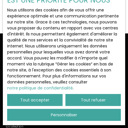
EST UNE PRIORITÉ POUR NOUS
Localisation
La Verrière (78320)
Nous utilisons des cookies afin de vous offrir une
Aucun résultat
expérience optimale et une communication pertinente
sur notre site. Grace à ces technologies, nous pouvons
Budget max (€)
vous proposer du contenu en rapport avec vos centres
d'intérêt. Ils nous permettent également d'améliorer la
qualité de nos services et la convivialité de notre site
Surface min (m²)
Ne manquez plus aucun bien
internet. Nous utiliserons uniquement les données
personnelles pour lesquelles vous avez donné votre
correspondant à votre recherche !
accord. Vous pouvez les modifier à n'importe quel
Rechercher
moment via la rubrique ″Gérer les cookies″ en bas de
notre site, à l'exception des cookies essentiels à son
Prénom
Nom
fonctionnement. Pour plus d'informations sur vos
données personnelles, veuillez consulter
Email
notre politique de confidentialité
.
Type d'offre
Tout accepter
Tout refuser
Vente
Type de bien
Personnaliser
Maison
Localisation