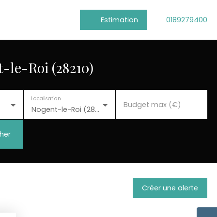
Estimation
0189279400
-le-Roi (28210)
Localisation
Budget max (€)
Nogent-le-Roi (28210)
her
Créer une alerte