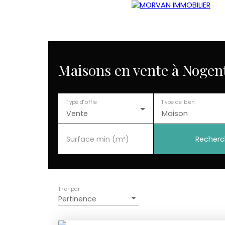
Maisons en vente à Nogent
Type d'offre
Type de bien
Vente
Maison
Recherc
Surface min (m²)
Trier par
Pertinence