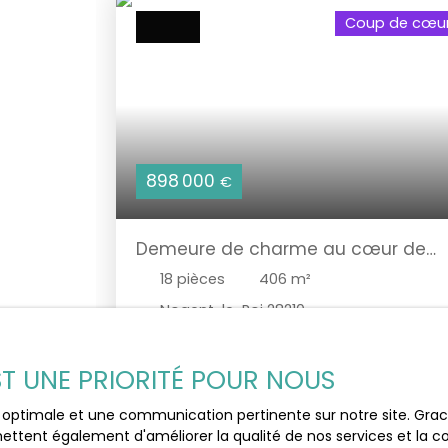
Coup de cœu
898 000
€
Demeure de charme au cœur de
Nogent-le-Roi – Parc clos,
18
pièces
406
m²
dépendances et maison
indépendante
Nogent-le-Roi 28210
Laissez-vous séduire par cette demeure
d’exception À proximité immédiate des
EST UNE PRIORITÉ POUR NOUS
commerces, écoles et des gares Transilien
N de Maintenon et Épernon. Au cœur de
ce optimale et une communication pertinente sur notre site. Gr
Nogent-le-Roi (28210), cette propriété
ettent également d'améliorer la qualité de nos services et la con