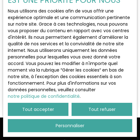
EST UNE PRIORITÉ POUR NOUS
Localisation
Plaisir (78370)
Nous utilisons des cookies afin de vous offrir une
expérience optimale et une communication pertinente
sur notre site. Grace à ces technologies, nous pouvons
Budget max (€)
vous proposer du contenu en rapport avec vos centres
d'intérêt. Ils nous permettent également d'améliorer la
qualité de nos services et la convivialité de notre site
Surface min (m²)
Sous compromis
internet. Nous utiliserons uniquement les données
personnelles pour lesquelles vous avez donné votre
accord. Vous pouvez les modifier à n'importe quel
Rechercher
moment via la rubrique ″Gérer les cookies″ en bas de
Belle Maison Individuelle - garage - jardin
notre site, à l'exception des cookies essentiels à son
- terrasse
8
pièces
170
m²
Plaisir 78370
fonctionnement. Pour plus d'informations sur vos
données personnelles, veuillez consulter
A Plaisir, proche ELANCOURT à la clé St Pierre -
notre politique de confidentialité
.
Grande Maison Individuelle de 170 m², Confort et
Charme en EXCLUSIVITE chez MORVAN IMMOBILIER.
Tout accepter
Tout refuser
Dans une résidence moderne, sécurisée et
fermée. Découvrez cette magnifique maison
individuelle, construite en 2009, offrant une
Personnaliser
Ne manquez plus aucun bien
surface habitable de 170 m² sur un terrain de 460
m². Cette propriété, exposée plein sud-est, baigne