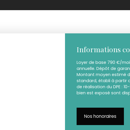
Informations c
Loyer de base 790 €/mois
annuelle. Dépôt de garant
Montant moyen estimé de
standard, établi à partir 
de réalisation du DPE : 10
bien est exposé sont disp
Nos honoraires