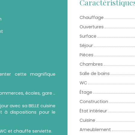
Caractéristique
Chauffage
n
Ouvertures
nt
Surface
Séjour
Pièces
Chambres
Salle de bains
enter cette magnifique
WC
Étage
ommerces, écoles, gare ..
Construction
our avec sa BELLE cuisine
État intérieur
t à dispositions pour le
Cuisine
Ameublement
WC et chauffe serviette.