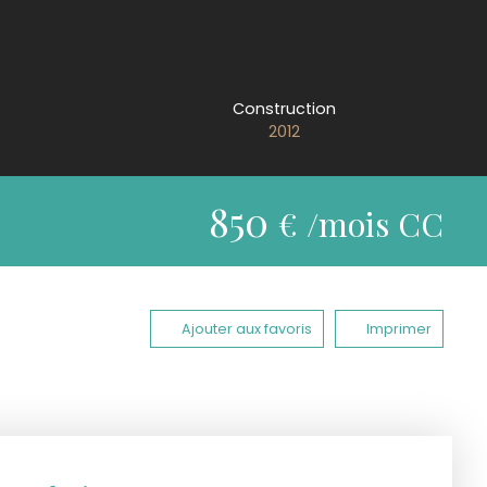
Construction
2012
850
€ /mois CC
Ajouter aux favoris
Imprimer