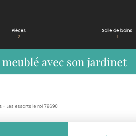
Pièces
Salle de bains
2
1
meublé avec son jardinet
 - Les essarts le roi 78690