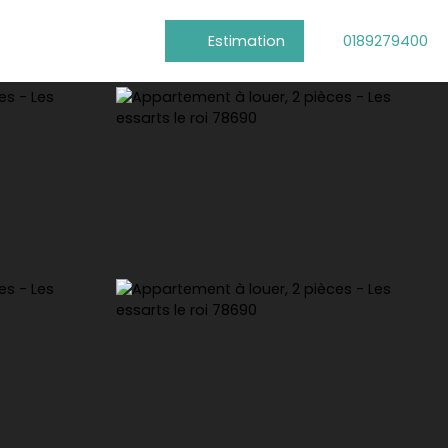
Estimation
0189279400