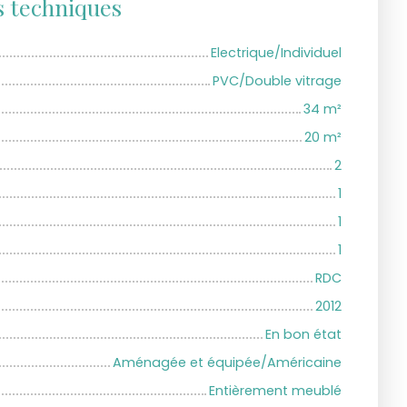
s techniques
Electrique/Individuel
PVC/Double vitrage
34
m²
20
m²
2
1
1
1
RDC
2012
En bon état
Aménagée et équipée/Américaine
Entièrement meublé