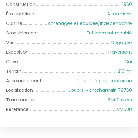
Construction
1960
État intérieur
A rafraîchir
Cuisine
Aménagée et équipée/Indépendante
Ameublement
Entièrement meublé
Vue
Dégagée
Exposition
Traversant
Cave
Oui
Terrain
1 218
m²
Assainissement
Tout à l'égout conforme
Localisation
Jouars-Pontchartrain 78760
Taxe foncière
2 500
€ /an
Référence
VM608