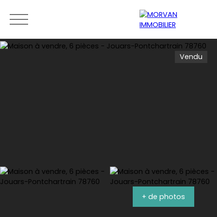
Vendu
Menu
Estimation
0189279400
+ de photos