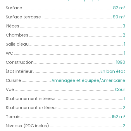
Surface
82
m²
Surface terrasse
80
m²
Pièces
3
Chambres
2
Salle d'eau
1
WC
1
Construction
1890
État intérieur
En bon état
Cuisine
Aménagée et équipée/Américaine
Vue
Cour
Stationnement intérieur
1
Stationnement extérieur
2
Terrain
152
m²
Niveaux (RDC inclus)
2