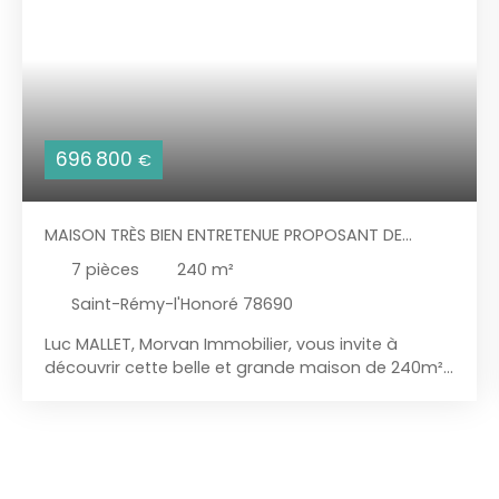
696 800
€
MAISON TRÈS BIEN ENTRETENUE PROPOSANT DE
BEAUX VOLUMES ET SOUS-SOL TOTAL
7
pièces
240
m²
Saint-Rémy-l'Honoré 78690
Luc MALLET, Morvan Immobilier, vous invite à
découvrir cette belle et grande maison de 240m²
édifiée sur un terrain de 2 500m² à Saint Remy
l’Honoré. Elle située à deux pas de l’école dans un
environnement calme. Dans un parfait état
extérieur et intérieur cette propriété offre une
terrasse de 100m², exposée sud, avec une vue