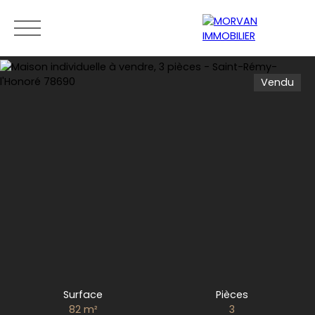
Vendu
Menu
Estimation
0189279400
Surface
Pièces
82
m²
3