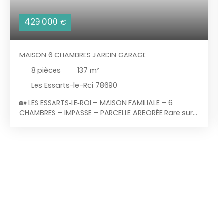
429 000
€
MAISON 6 CHAMBRES JARDIN GARAGE
8
pièces
137
m²
Les Essarts-le-Roi 78690
🏡 LES ESSARTS‑LE‑ROI – MAISON FAMILIALE – 6
CHAMBRES – IMPASSE – PARCELLE ARBORÉE Rare sur
le secteur ! À quelques minutes à pied de toutes
les commodités : gare desservant
Paris‑Montparnasse, écoles (maternelle, primaire,
collège), commerces, équipements sportifs
(gymnase, piscine) et accès rapide à la N10.
MORVAN IMMOBILIER vous présente une maison
fonctionnelle, parfaitement entretenue, située
dans une impasse calme, idéale pour une vie de
famille. ✨ Les atouts du bien Emplacement
premium : tout à pied, impasse, calmeMaison