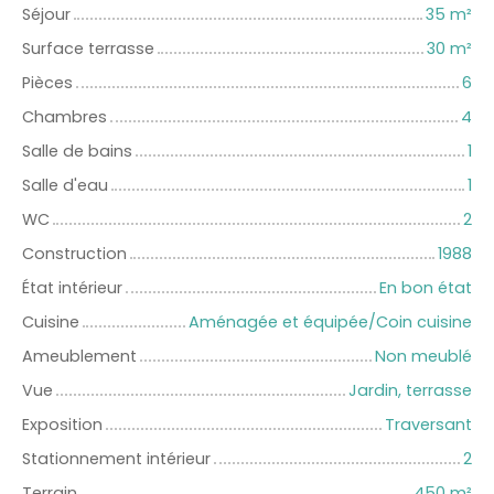
Séjour
35
m²
Surface terrasse
30
m²
Pièces
6
Chambres
4
Salle de bains
1
Salle d'eau
1
WC
2
Construction
1988
État intérieur
En bon état
Cuisine
Aménagée et équipée/Coin cuisine
Ameublement
Non meublé
Vue
Jardin, terrasse
Exposition
Traversant
Stationnement intérieur
2
Terrain
450
m²