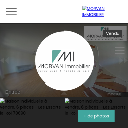
Vendu
Menu
Estimation
0189279400
+ de photos