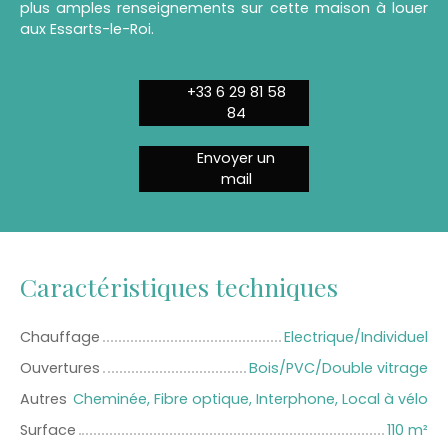
plus amples renseignements sur cette maison à louer
aux Essarts-le-Roi.
+33 6 29 81 58
84
Envoyer un
mail
Caractéristiques techniques
Chauffage
Electrique/Individuel
Ouvertures
Bois/PVC/Double vitrage
Autres
Cheminée, Fibre optique, Interphone, Local à vélo
Surface
110
m²