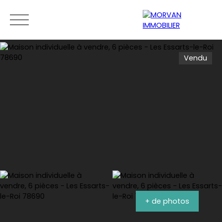
Vendu
Menu
Estimation
0189279400
+ de photos