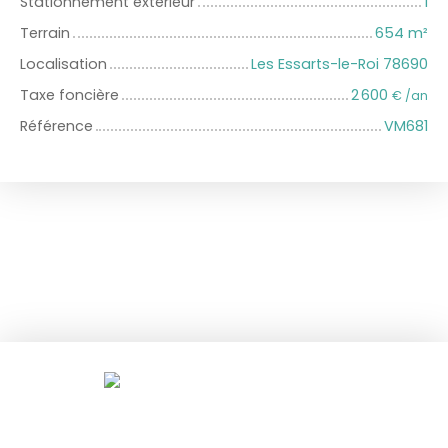
Stationnement extérieur
1
Terrain
654
m²
Localisation
Les Essarts-le-Roi 78690
Taxe foncière
2 600
€ /an
Référence
VM681