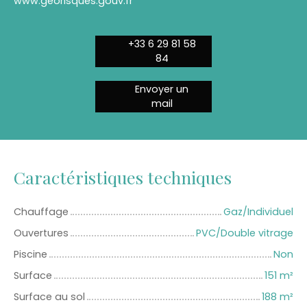
www.georisques.gouv.fr
+33 6 29 81 58
84
Envoyer un
mail
Caractéristiques techniques
Chauffage
Gaz/Individuel
Ouvertures
PVC/Double vitrage
Piscine
Non
Surface
151
m²
Surface au sol
188
m²