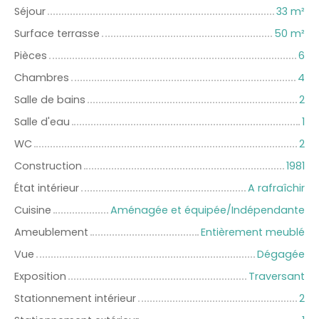
Séjour
33
m²
Surface terrasse
50
m²
Pièces
6
Chambres
4
Salle de bains
2
Salle d'eau
1
WC
2
Construction
1981
État intérieur
A rafraîchir
Cuisine
Aménagée et équipée/Indépendante
Ameublement
Entièrement meublé
Vue
Dégagée
Exposition
Traversant
Stationnement intérieur
2