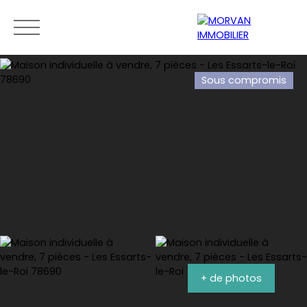
Sous compromis
Menu
Estimation
0189279400
+ de photos