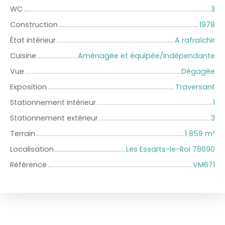
WC
3
Construction
1978
État intérieur
A rafraîchir
Cuisine
Aménagée et équipée/Indépendante
Vue
Dégagée
Exposition
Traversant
Stationnement intérieur
1
Stationnement extérieur
3
Terrain
1 859
m²
Localisation
Les Essarts-le-Roi 78690
Référence
VM671