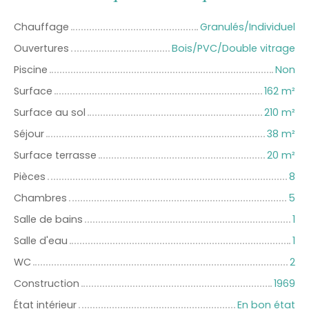
Chauffage
Granulés/Individuel
Ouvertures
Bois/PVC/Double vitrage
Piscine
Non
Surface
162
m²
Surface au sol
210
m²
Séjour
38
m²
Surface terrasse
20
m²
Pièces
8
Chambres
5
Salle de bains
1
Salle d'eau
1
WC
2
Construction
1969
État intérieur
En bon état