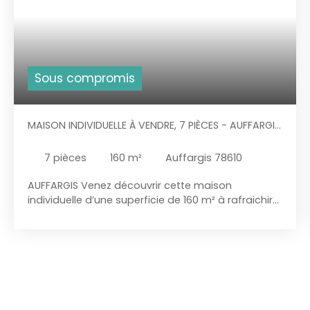
Sous compromis
MAISON INDIVIDUELLE À VENDRE, 7 PIÈCES - AUFFARGIS
78610
7
pièces
160
m²
Auffargis 78610
AUFFARGIS Venez découvrir cette maison
individuelle d’une superficie de 160 m² à rafraichir
édifiée sur un magnifique terrain de 1942 m² située
proche du centre-ville d’Auffargis, au calme. A
proximité de la mairie, des écoles et des
commerces. La maison est composée : Au RDC :
Une Entrée/ salon de 20 m², une cuisine ouverte, un
double séjour de 32 m² avec cheminée, une suite
parentale de 18,5 m² avec sa SDE et WC de 6 m²,