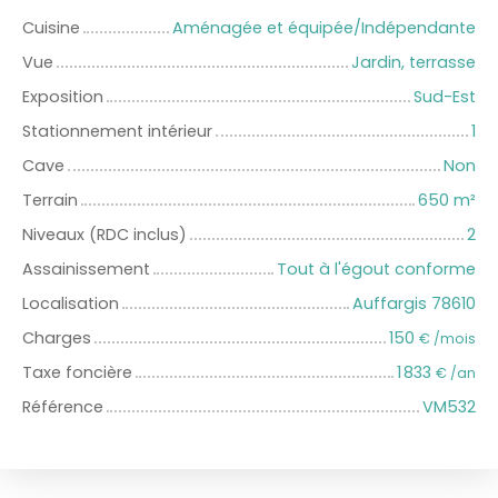
Cuisine
Aménagée et équipée/Indépendante
Vue
Jardin, terrasse
Exposition
Sud-Est
Stationnement intérieur
1
Cave
Non
Terrain
650
m²
Niveaux (RDC inclus)
2
Assainissement
Tout à l'égout conforme
Localisation
Auffargis 78610
Charges
150
€ /mois
Taxe foncière
1 833
€ /an
Référence
VM532