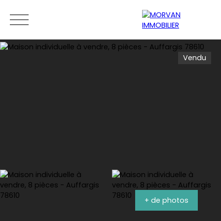
Vendu
Menu
Estimation
0189279400
+ de photos