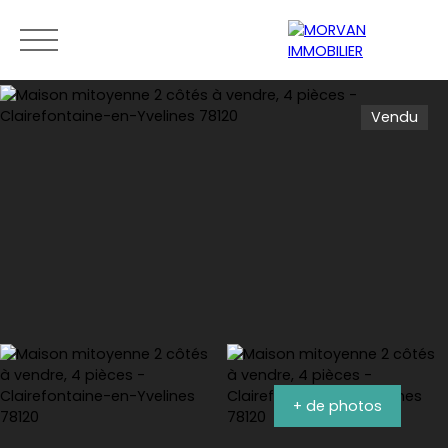
Vendu
Menu
Estimation
0189279400
+ de photos