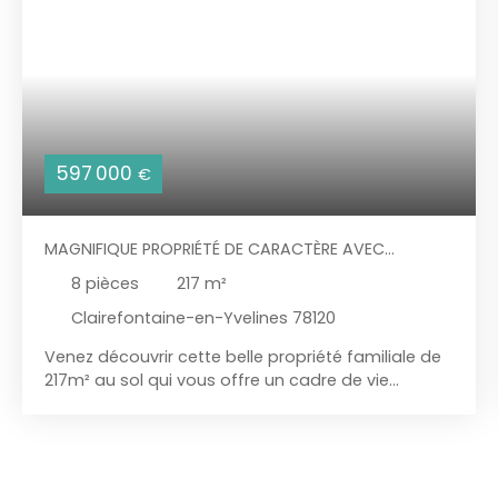
597 000
€
MAGNIFIQUE PROPRIÉTÉ DE CARACTÈRE AVEC
DÉPENDANCE, ATELIER & PISCINE – LA CELLE-LES-
8
pièces
217
m²
BORDES
Clairefontaine-en-Yvelines 78120
Venez découvrir cette belle propriété familiale de
217m² au sol qui vous offre un cadre de vie
verdoyant, calme et sans vis-à-vis. Un bien rare,
avec du cachet et de l'espace, située dans un joli
village des Yvelines, à La Celle-les-Bordes à 5
minutes de Clairefontaine-en-Yvelines. Le rez-de-
chaussée propose une grande entrée avec