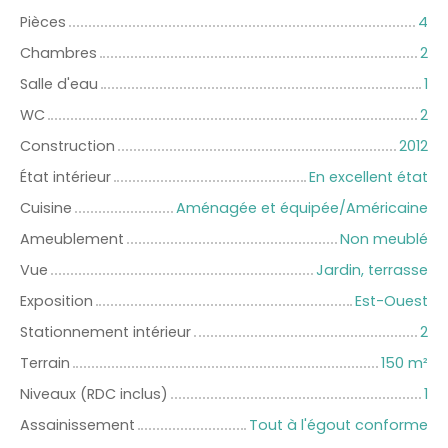
Pièces
4
Chambres
2
Salle d'eau
1
WC
2
Construction
2012
État intérieur
En excellent état
Cuisine
Aménagée et équipée/Américaine
Ameublement
Non meublé
Vue
Jardin, terrasse
Exposition
Est-Ouest
Stationnement intérieur
2
Terrain
150
m²
Niveaux (RDC inclus)
1
Assainissement
Tout à l'égout conforme