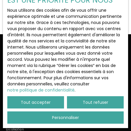
EST UNE PRIORITÉ POUR NOUS
Localisation
Feucherolles (78810)
Nous utilisons des cookies afin de vous offrir une
Aucun résultat
expérience optimale et une communication pertinente
sur notre site. Grace à ces technologies, nous pouvons
Budget max (€)
vous proposer du contenu en rapport avec vos centres
d'intérêt. Ils nous permettent également d'améliorer la
qualité de nos services et la convivialité de notre site
Surface min (m²)
Ne manquez plus aucun bien
internet. Nous utiliserons uniquement les données
personnelles pour lesquelles vous avez donné votre
correspondant à votre recherche !
accord. Vous pouvez les modifier à n'importe quel
Rechercher
moment via la rubrique ″Gérer les cookies″ en bas de
notre site, à l'exception des cookies essentiels à son
Prénom
Nom
fonctionnement. Pour plus d'informations sur vos
données personnelles, veuillez consulter
Email
notre politique de confidentialité
.
Type d'offre
Tout accepter
Tout refuser
Vente
Type de bien
Personnaliser
Maison
Localisation