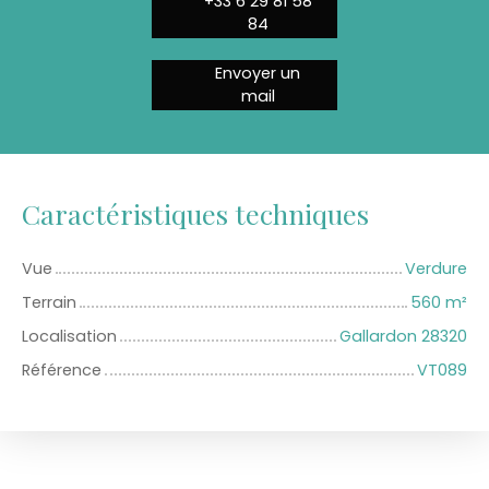
+33 6 29 81 58
84
Envoyer un
mail
Caractéristiques techniques
Vue
Verdure
Terrain
560
m²
Localisation
Gallardon 28320
Référence
VT089