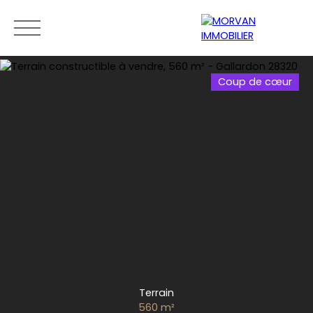
Coup de cœur
Menu
Estimation
0189279400
Terrain
560
m²