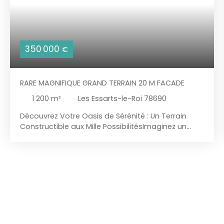
350 000
€
RARE MAGNIFIQUE GRAND TERRAIN 20 M FACADE
1 200
m²
Les Essarts-le-Roi 78690
Découvrez Votre Oasis de Sérénité : Un Terrain
Constructible aux Mille PossibilitésImaginez un
écrin de nature baigné de lumière, où chaque
coucher de soleil peint le ciel de mille couleurs, et
où votre rêve d'habitation prend vie. Bienvenue
dans un projet d'exception, où l'avenir se dessine
avec élégance et harmonie. Une Vue à Couper le
SouffleCe terrain de 1200 m², niché dans un cadre
idyllique, vous offre une vue dégagée qui s'étend
à perte de vue. Que ce soit pour contempler les
douces collines environnantes ou admirer les