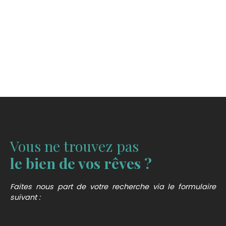
comAdresse : Agence MORVAN IMMOBILIER, 16 Rue
des Moulin, 78690 LES ESSARTS LE ROI
Vous ne trouvez pas
le bien de vos rêves ?
Faites nous part de votre recherche via le formulaire
suivant :