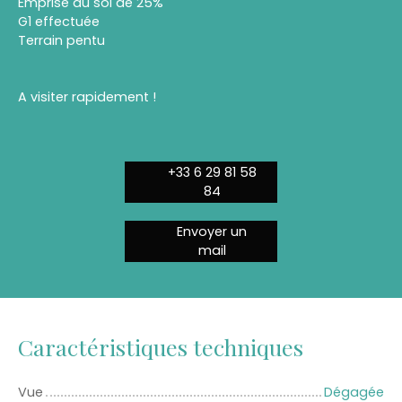
Emprise au sol de 25%
G1 effectuée
Terrain pentu
A visiter rapidement !
+33 6 29 81 58
84
Envoyer un
mail
Caractéristiques techniques
Vue
Dégagée