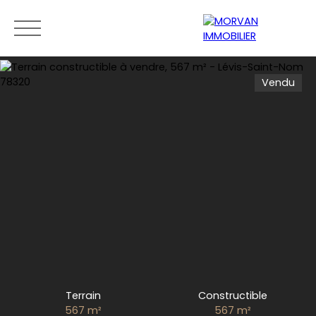
Vendu
Menu
Estimation
0189279400
Terrain
Constructible
567
m²
567
m²