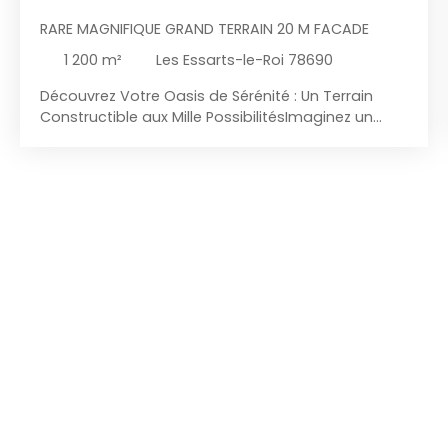
RARE MAGNIFIQUE GRAND TERRAIN 20 M FACADE
1 200
m²
Les Essarts-le-Roi 78690
Découvrez Votre Oasis de Sérénité : Un Terrain
Constructible aux Mille PossibilitésImaginez un
écrin de nature baigné de lumière, où chaque
coucher de soleil peint le ciel de mille couleurs, et
où votre rêve d'habitation prend vie. Bienvenue
dans un projet d'exception, où l'avenir se dessine
avec élégance et harmonie. Une Vue à Couper le
SouffleCe terrain de 1200 m², niché dans un cadre
idyllique, vous offre une vue dégagée qui s'étend
à perte de vue. Que ce soit pour contempler les
douces collines environnantes ou admirer les
étoiles scintiller dans un ciel pur, chaque instant
devient une expérience visuelle inoubliable.
Laissez-vous envoûter par la magie de ce
paysage à couper le souffle, où la nature se fait
complice de vos plus beaux souvenirs. Un Projet
Sur Mesure pour Votre AvenirAvec une surface