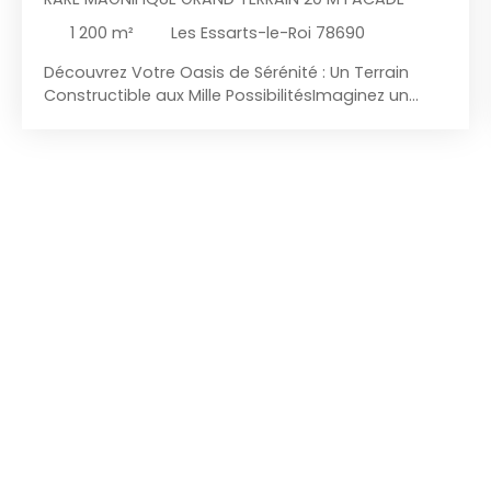
1 200
m²
Les Essarts-le-Roi 78690
Découvrez Votre Oasis de Sérénité : Un Terrain
Constructible aux Mille PossibilitésImaginez un
écrin de nature baigné de lumière, où chaque
coucher de soleil peint le ciel de mille couleurs, et
où votre rêve d'habitation prend vie. Bienvenue
dans un projet d'exception, où l'avenir se dessine
avec élégance et harmonie. Une Vue à Couper le
SouffleCe terrain de 1200 m², niché dans un cadre
idyllique, vous offre une vue dégagée qui s'étend
à perte de vue. Que ce soit pour contempler les
douces collines environnantes ou admirer les
étoiles scintiller dans un ciel pur, chaque instant
devient une expérience visuelle inoubliable.
Laissez-vous envoûter par la magie de ce
paysage à couper le souffle, où la nature se fait
complice de vos plus beaux souvenirs. Un Projet
Sur Mesure pour Votre AvenirAvec une surface
constructible de 240 m² et une façade 20 m, ce
terrain est une toile blanche prête à accueillir