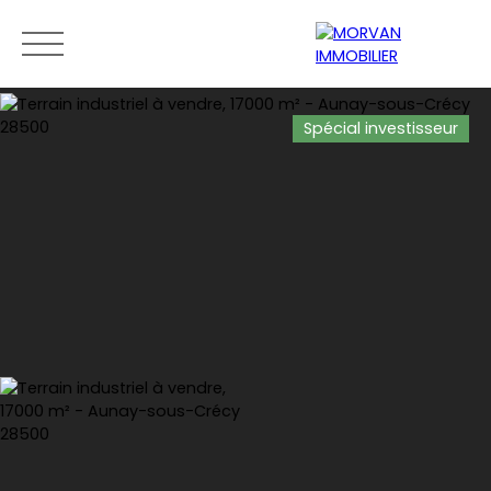
Spécial investisseur
Menu
Estimation
0189279400