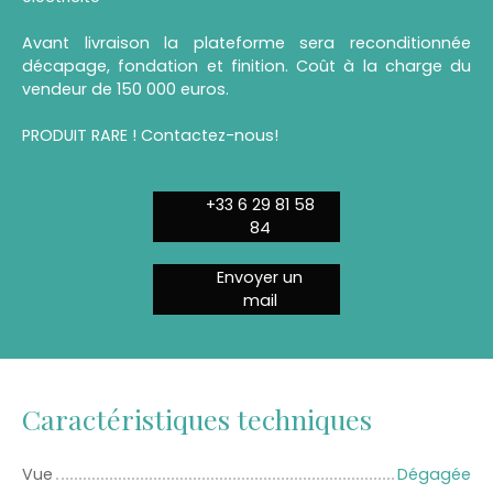
Avant livraison la plateforme sera reconditionnée
décapage, fondation et finition. Coût à la charge du
vendeur de 150 000 euros.
PRODUIT RARE ! Contactez-nous!
+33 6 29 81 58
84
Envoyer un
mail
Caractéristiques techniques
Vue
Dégagée