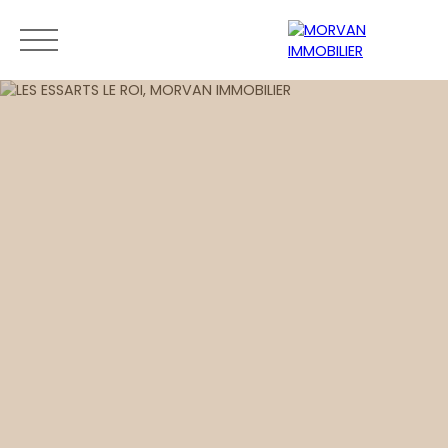
Menu
Estimation
0189279400