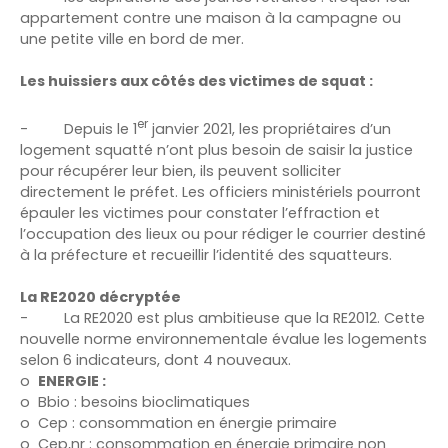
appartement contre une maison à la campagne ou
une petite ville en bord de mer.
Les huissiers aux côtés des victimes de squat :
er
-
Depuis le 1
janvier 2021, les propriétaires d’un
logement squatté n’ont plus besoin de saisir la justice
pour récupérer leur bien, ils peuvent solliciter
directement le préfet. Les officiers ministériels pourront
épauler les victimes pour constater l’effraction et
l’occupation des lieux ou pour rédiger le courrier destiné
à la préfecture et recueillir l’identité des squatteurs.
La RE2020 décryptée
-
La RE2020 est plus ambitieuse que la RE2012. Cette
nouvelle norme environnementale évalue les logements
selon 6 indicateurs, dont 4 nouveaux.
o
ENERGIE :
o
Bbio : besoins bioclimatiques
o
Cep : consommation en énergie primaire
o
Cep,nr : consommation en énergie primaire non