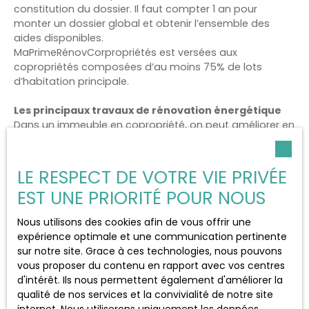
constitution du dossier. Il faut compter 1 an pour
monter un dossier global et obtenir l’ensemble des
aides disponibles.
MaPrimeRénovCorpropriétés est versées aux
copropriétés composées d’au moins 75% de lots
d’habitation principale.
Les principaux travaux de rénovation énergétique
Dans un immeuble en copropriété, on peut améliorer en
priorité l’isolation. Pour les immeubles équipés du
chauffage collectif, il est possible de remplacer le
système existant par un dispositif plus performant.
LE RESPECT DE VOTRE VIE PRIVÉE
EST UNE PRIORITÉ POUR NOUS
A quels résultats s’attendre ?
La rénovation énergétique s’accompagne d’un impact
Nous utilisons des cookies afin de vous offrir une
extrêmement positif sur la consommation des
expérience optimale et une communication pertinente
logements.
sur notre site. Grace à ces technologies, nous pouvons
Si on veut bénéficier de subventions, les travaux de
vous proposer du contenu en rapport avec vos centres
rénovation doivent aboutir à une économie d’énergie
d'intérêt. Ils nous permettent également d'améliorer la
d’u moins 35%, il n’est pas rare que les copropriétés
qualité de nos services et la convivialité de notre site
obtiennent des résultats encore plus convaincants.