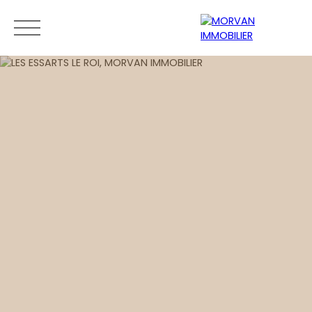
Menu
Estimation
0189279400