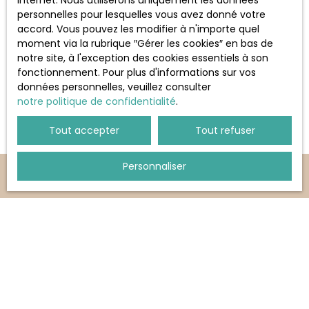
internet. Nous utiliserons uniquement les données
personnelles pour lesquelles vous avez donné votre
accord. Vous pouvez les modifier à n'importe quel
moment via la rubrique ″Gérer les cookies″ en bas de
notre site, à l'exception des cookies essentiels à son
“Toute personne qui investit dans un bien
fonctionnement. Pour plus d'informations sur vos
immobilier attentivement sélectionné, dans un
données personnelles, veuillez consulter
quartier en croissance d’une ville prospère,
notre politique de confidentialité
.
adopte la méthode la plus sûre pour devenir
indépendant financièrement, parce que
Tout accepter
Tout refuser
l’immobilier est à la base de la richesse.”
Franklin ROOSEVELT.
Personnaliser