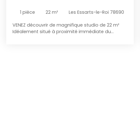
TERRASE
1
pièce
22
m²
Les Essarts-le-Roi 78690
VENEZ découvrir de magnifique studio de 22 m²
Idéalement situé à proximité immédiate du
centre-ville des Essarts-le-Roi, ce studio de 22 m²
représente une opportunité rare sur le secteur.
Son emplacement privilégié permet de bénéficier
d’un accès rapide à l’ensemble des commerces,
services, transports et infrastructures du centre,
tout en profitant d’un environnement agréable et
recherché. Le logement se compose d’une pièce
de vie bien agencée, offrant un espace
confortable et lumineux, d’un coin cuisine
fonctionnel, ainsi que d’une salle d’eau avec WC.
La surface est optimisée afin de proposer un
cadre de vie pratique et facile à aménager,
répondant parfaitement aux attentes d’un
étudiant, d’un jeune actif ou d’un locataire à la
recherche d’un pied-à-terre.