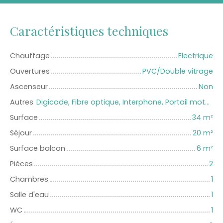
Caractéristiques techniques
Chauffage
Electrique
Ouvertures
PVC/Double vitrage
Ascenseur
Non
Autres
Digicode, Fibre optique, Interphone, Portail motorisé, Porte blindée
Surface
34
m²
Séjour
20
m²
Surface balcon
6
m²
Pièces
2
Chambres
1
Salle d'eau
1
WC
1