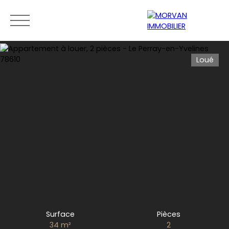
Loué
Menu
Estimation
0189279400
Surface
Pièces
34
m²
2