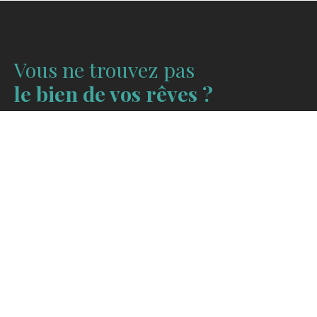
Vous ne trouvez pas
le bien de vos rêves ?
Faites nous part de votre recherche via le formulaire
suivant :
Ne manquez plus aucun bien
correspondant à votre
recherche !
Prénom