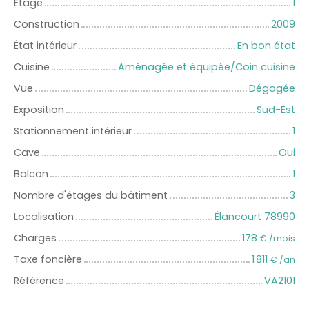
Étage
1
Construction
2009
État intérieur
En bon état
Cuisine
Aménagée et équipée/Coin cuisine
Vue
Dégagée
Exposition
Sud-Est
Stationnement intérieur
1
Cave
Oui
Balcon
1
Nombre d'étages du bâtiment
3
Localisation
Élancourt 78990
Charges
178
€ /mois
Taxe foncière
1 811
€ /an
Référence
VA2101