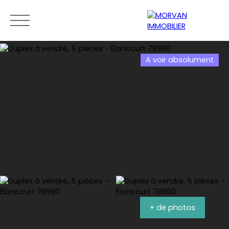
A voir absolument
Menu
Estimation
0189279400
+ de photos