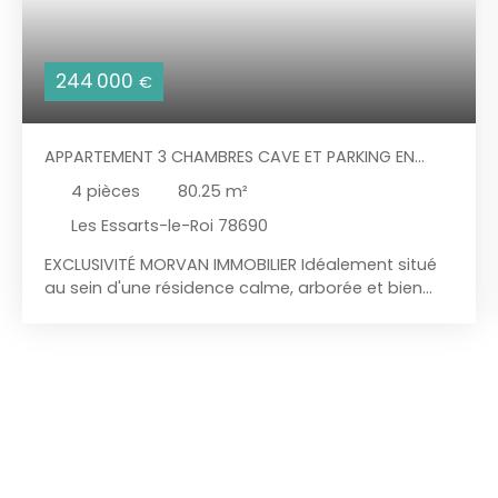
244 000
€
APPARTEMENT 3 CHAMBRES CAVE ET PARKING EN
CENTRE-VILLE
4
pièces
80.25
m²
Les Essarts-le-Roi 78690
EXCLUSIVITÉ MORVAN IMMOBILIER Idéalement situé
au sein d'une résidence calme, arborée et bien
entretenue, à proximité de la gare, des
commerces et des écoles, venez découvrir ce bel
appartement T4 de 80,25m², situé en rez-de-
chaussée. Il se compose d'une agréable pièce de
vie lumineuse, d'une cuisine équipée et aménagée
RECENTE, de TROIS CHAMBRES dont une suite
parentale, d'une salle de douche, d'un WC
indépendant ainsi que de nombreux espaces de