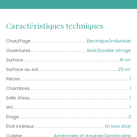
Caractéristiques techniques
Chauffage
Electrique/Individuel
Ouvertures
Bois/Double vitrage
Surface
16
m²
Surface au sol
25
m²
Pièces
1
Chambres
1
Salle d'eau
1
WC
1
Étage
2
État intérieur
En bon état
Cuisine
Aménagée et équipée/Américaine