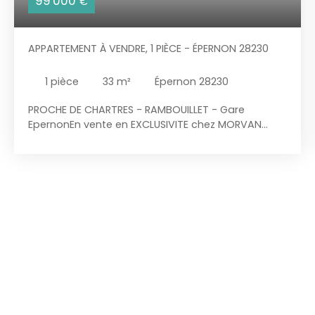
99 000
€
APPARTEMENT À VENDRE, 1 PIÈCE - ÉPERNON 28230
1
pièce
33
m²
Épernon 28230
PROCHE DE CHARTRES - RAMBOUILLET - Gare
EpernonEn vente en EXCLUSIVITE chez MORVAN
IMMOBILIER : à deux pas de Chartres, à Épernon
(28230), laissez vous charmer par cet
appartement 1 pièce de 33 m². Son intérieur
compte une entrée, séjour/chambre, cuisine et
une salle de bains avec WC. Cet appartement est
situé dans un immeuble des années 60 en
copropriété comportant 5 lots. Le Collège Michel
Chasles, l'École Primaire Louis Drouet, l'École
Maternelle la Billardière et l'École Élémentaire la
Billardière sont implantés à moins de 10 minutes à
pied. Côté transports en commun, il y a la ligne de
bus 89 (Prairie) ainsi que la gare Épernon juste à