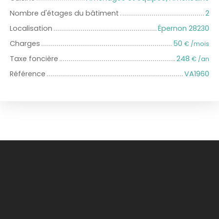
Nombre d'étages du bâtiment
2
Localisation
Épernon 28230
Charges
50
€ /mois
Taxe foncière
248
€ /an
Référence
VA1960