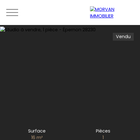
Vendu
Menu
Estimation
0189279400
Surface
Pièces
16
m²
1