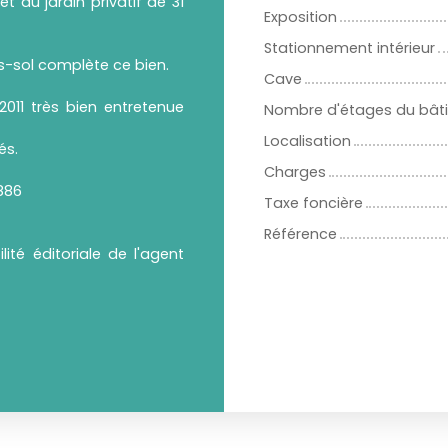
 au jardin privatif de 31
Exposition
Stationnement intérieur
s-sol complète ce bien.
Cave
2011 très bien entretenue
Nombre d'étages du bât
Localisation
és.
Charges
886
Taxe foncière
Référence
ité éditoriale de l'agent