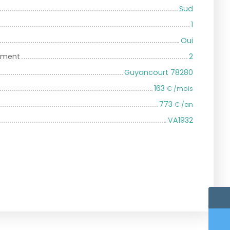
Sud
1
Oui
iment
2
Guyancourt 78280
163
€ /mois
773
€ /an
VA1932