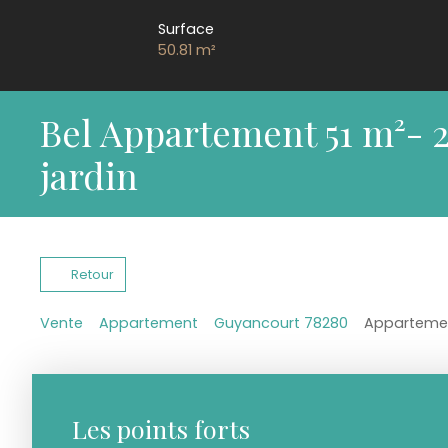
Surface
50.81
m²
Bel Appartement 51 m²- 2 
jardin
Retour
Vente
Appartement
Guyancourt 78280
Appartemen
Les points forts