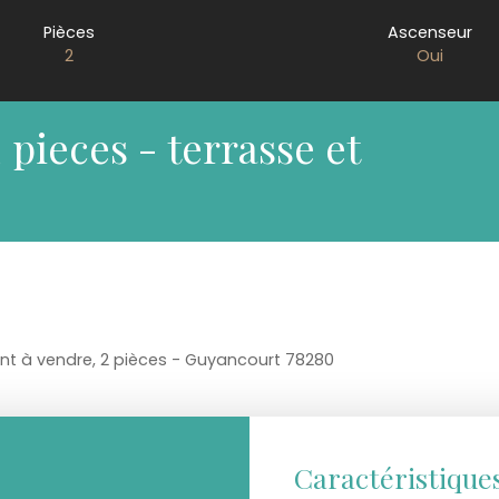
Pièces
Ascenseur
2
Oui
pieces - terrasse et
t à vendre, 2 pièces - Guyancourt 78280
Caractéristique