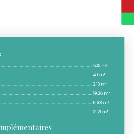
s
5.13 m²
4.1 m²
2.13 m²
19.26 m²
6.98 m²
13.21 m²
omplémentaires