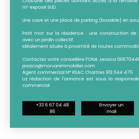
Chacune des pièces donnant accès à la terrasse et
m² exposé SUD.
Une cave et une place de parking (boxable) en sou
Petit mot sur la résidence : une construction de 
avec un jardin collectif.
Idéalement située à proximité de toutes commodit
Contactez votre conseillère FONA Jessica 0667044
jessica@morvanimmobilier.com
Agent commercial N° RSAC Chartres 913 044 475
La rédaction de l'annonce est sous la responsabil
commercial
+33 6 67 04 48
Envoyer un
86
mail