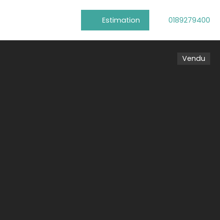
Estimation
0189279400
Vendu