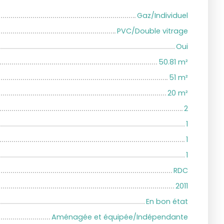
Gaz/Individuel
PVC/Double vitrage
Oui
50.81
m²
51
m²
20
m²
2
1
1
1
RDC
2011
En bon état
Aménagée et équipée/Indépendante