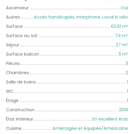
Ascenseur
Oui
Autres
Accès handicapés, Interphone, Local à vélo
Surface
62.61
m²
Surface au sol
74
m²
Séjour
27
m²
Surface balcon
11
m²
Pièces
3
Chambres
2
Salle de bains
1
WC
1
Étage
1
Construction
2019
État intérieur
En excellent état
Cuisine
Aménagée et équipée/Américaine