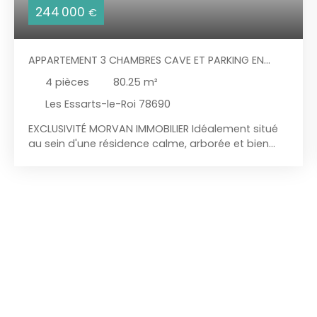
244 000
€
APPARTEMENT 3 CHAMBRES CAVE ET PARKING EN
CENTRE-VILLE
4
pièces
80.25
m²
Les Essarts-le-Roi 78690
EXCLUSIVITÉ MORVAN IMMOBILIER Idéalement situé
au sein d'une résidence calme, arborée et bien
entretenue, à proximité de la gare, des
commerces et des écoles, venez découvrir ce bel
appartement T4 de 80,25m², situé en rez-de-
chaussée. Il se compose d'une agréable pièce de
vie lumineuse, d'une cuisine équipée et aménagée
RECENTE, de TROIS CHAMBRES dont une suite
parentale, d'une salle de douche, d'un WC
indépendant ainsi que de nombreux espaces de
rangement. Son emplacement en rez-de-
chaussée offre un véritable confort au quotidien,
avec un accès facile et pratique, idéal pour les