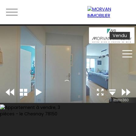
Vendu
Menu
Estimation
0189279400