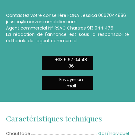
Contactez votre conseillère FONA Jessica 0667044886
jessica@morvanimmobilier.com
Agent commercial N° RSAC Chartres 913 044 475
La rédaction de l'annonce est sous la responsabilité
éditoriale de l'agent commercial.
+33 6 67 04 48
86
Envoyer un
mail
Caractéristiques techniques
Chauffage
Gaz/Individuel