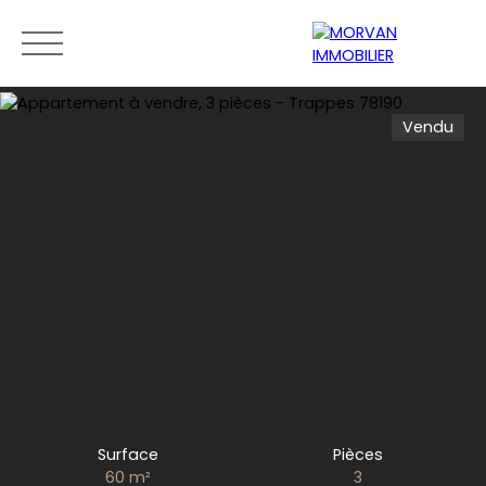
Vendu
Menu
Estimation
0189279400
Surface
Pièces
60
m²
3