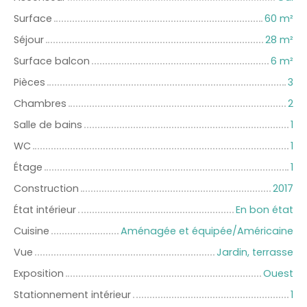
Surface
60
m²
Séjour
28
m²
Surface balcon
6
m²
Pièces
3
Chambres
2
Salle de bains
1
WC
1
Étage
1
Construction
2017
État intérieur
En bon état
Cuisine
Aménagée et équipée/Américaine
Vue
Jardin, terrasse
Exposition
Ouest
Stationnement intérieur
1