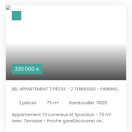
320 000
€
BEL APPARTEMENT 3 PIÈCES - 2 TERRASSES - PARKING
SOUS TERRAIN - CAVE
3
pièces
75
m²
Rambouillet 78120
Appartement T3 Lumineux et Spacieux - 75 m²
avec Terrasse - Proche gareDécouvrez ce
magnifique appartement T3 de 75 m², construit