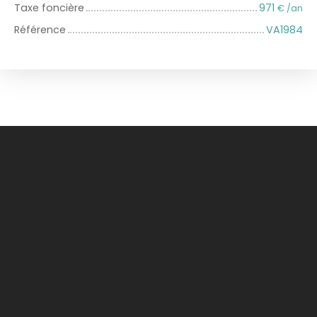
Taxe foncière
971
€ /an
Référence
VA1984
+
−