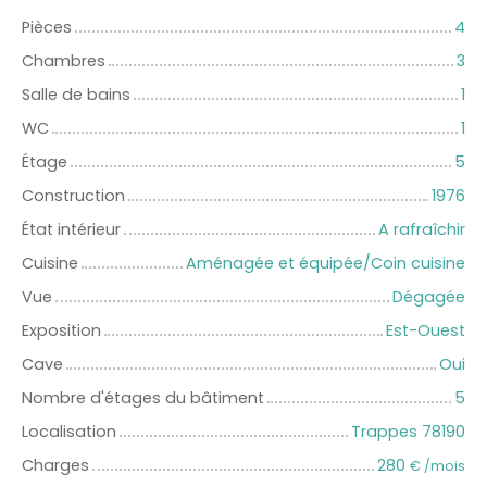
Pièces
4
Chambres
3
Salle de bains
1
WC
1
Étage
5
Construction
1976
État intérieur
A rafraîchir
Cuisine
Aménagée et équipée/Coin cuisine
Vue
Dégagée
Exposition
Est-Ouest
Cave
Oui
Nombre d'étages du bâtiment
5
Localisation
Trappes 78190
Charges
280
€ /mois