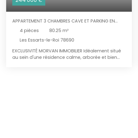
€
APPARTEMENT 3 CHAMBRES CAVE ET PARKING EN
CENTRE-VILLE
4
pièces
80.25
m²
Les Essarts-le-Roi 78690
EXCLUSIVITÉ MORVAN IMMOBILIER Idéalement situé
au sein d'une résidence calme, arborée et bien
entretenue, à proximité de la gare, des
commerces et des écoles, venez découvrir ce bel
appartement T4 de 80,25m², situé en rez-de-
chaussée. Il se compose d'une agréable pièce de
vie lumineuse, d'une cuisine équipée et aménagée
RECENTE, de TROIS CHAMBRES dont une suite
parentale, d'une salle de douche, d'un WC
indépendant ainsi que de nombreux espaces de
rangement. Son emplacement en rez-de-
chaussée offre un véritable confort au quotidien,
avec un accès facile et pratique, idéal pour les
familles, les seniors ou toute personne