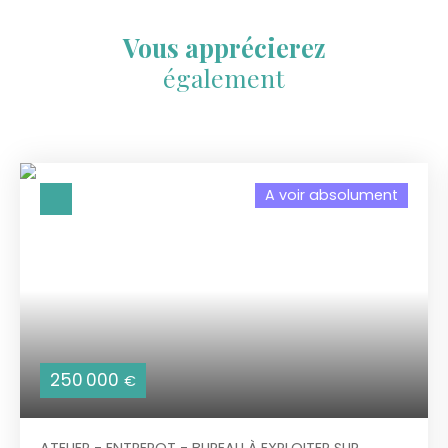
Vous apprécierez
également
A voir absolument
250 000
€
ATELIER - ENTREPOT - BUREAU À EXPLOITER SUR