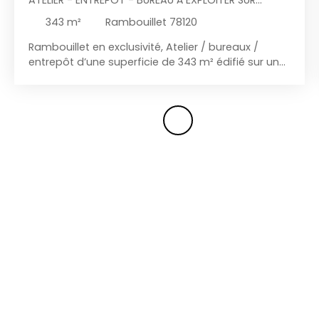
TERRAIN DE 2200 M²
343
m²
Rambouillet 78120
Rambouillet en exclusivité, Atelier / bureaux /
entrepôt d’une superficie de 343 m² édifié sur un
terrain de 2200 m² à exploiter. Possibilité
d’agrandissement en ajoutant un R+1. Usage
mixte. Viabilisé. Pour plus d’information :
Contactez votre conseillère FONA Jessica
0667044886 jessica@morvanimmobilier. com
Agent commercial N° RSAC Chartres 913 044 475
La rédaction de l'annonce est sous la
responsabilité éditoriale de l'agent commercial.