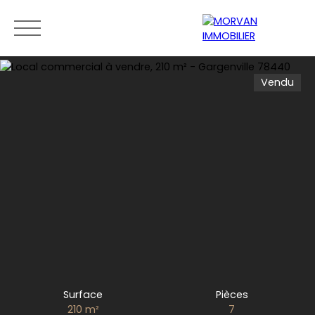
Vendu
Menu
Estimation
0189279400
Surface
Pièces
210
m²
7