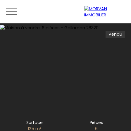
Vendu
Menu
Estimation
0189279400
Surface
Pièces
125
m²
6