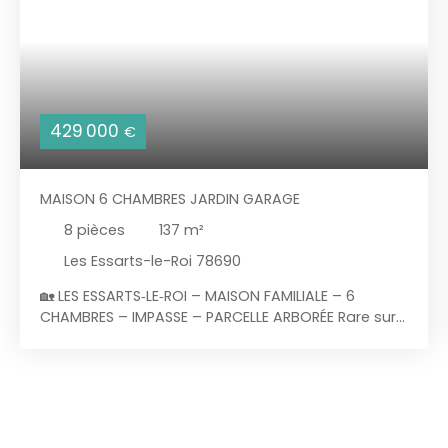
429 000
€
MAISON 6 CHAMBRES JARDIN GARAGE
8
pièces
137
m²
Les Essarts-le-Roi 78690
🏡 LES ESSARTS‑LE‑ROI – MAISON FAMILIALE – 6
CHAMBRES – IMPASSE – PARCELLE ARBORÉE Rare sur
le secteur ! À quelques minutes à pied de toutes
les commodités : gare desservant
Paris‑Montparnasse, écoles (maternelle, primaire,
collège), commerces, équipements sportifs
(gymnase, piscine) et accès rapide à la N10.
MORVAN IMMOBILIER vous présente une maison