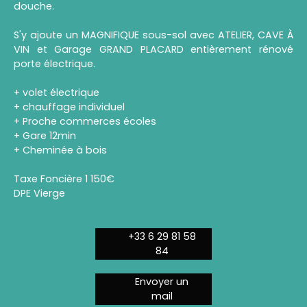
douche.
S'y ajoute un MAGNIFIQUE sous-sol avec ATELIER, CAVE À
VIN et Garage GRAND PLACARD entièrement rénové
porte électrique.
+ volet électrique
+ chauffage individuel
+ Proche commerces écoles
+ Gare 12min
+ Cheminée à bois
Taxe Foncière 1 150€
DPE Vierge
+33 6 29 81 58
84
Envoyer un
mail