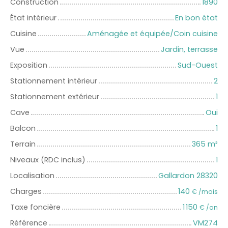
Construction
1890
État intérieur
En bon état
Cuisine
Aménagée et équipée/Coin cuisine
Vue
Jardin, terrasse
Exposition
Sud-Ouest
Stationnement intérieur
2
Stationnement extérieur
1
Cave
Oui
Balcon
1
Terrain
365
m²
Niveaux (RDC inclus)
1
Localisation
Gallardon 28320
Charges
140
€ /mois
Taxe foncière
1 150
€ /an
Référence
VM274